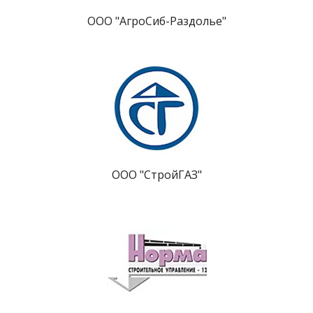
ООО "АгроСиб-Раздолье"
ООО "СтройГАЗ"